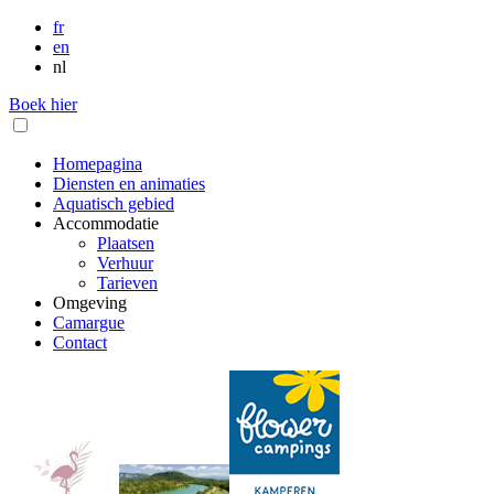
fr
en
nl
Boek hier
Homepagina
Diensten en animaties
Aquatisch gebied
Accommodatie
Plaatsen
Verhuur
Tarieven
Omgeving
Camargue
Contact