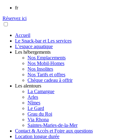
fr
Réservez ici
Accueil
Le Snack-bar et Les services
L’espace aquatique
Les hébergements
Nos Emplacements
Nos Mobil-Homes
Nos Insolites
Nos Tarifs et offres
Chèque cadeau à offrir
Les alentours
La Camargue
Arles
Nîmes
Le Gard
Grau du Roi
Via Rhona
Saintes-Maries-de-la-Mer
Contact & Accès et Foire aux questions
Location longue durée