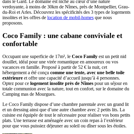
dans le Gard. Le domaine est niché au cœur d’une nature
verdoyante, à moins de 30km de Nîmes, près de Montpellier, Grau-
du-Roi et Arles. Découvrez les spécificités des 3 types de logements
insolites et les offres de
location de mobil-homes
que nous
proposons.
Coco Family : une cabane conviviale et
confortable
Occupant une superficie de 17m², le
Coco Family
est un petit nid
douillet, idéal pour une virée romantique en amoureux ou vos
vacances en famille. Proposé à partir de 52 € la nuit, cet
hébergement a été conçu
comme une tente, avec une belle toile
extérieure
et offre une capacité d’accueil jusqu’à 4 personnes.
Optez pour ce
logement insolite près de Nîmes
pour un séjour en
totale communion avec la nature, tout en confort, sur le domaine du
Camping mas de Mourgues.
Le Coco Family dispose d’une chambre parentale avec un grand lit
et un dressing ainsi que d’une autre chambre avec 2 petits lits. La
cuisine est équipée de tout le nécessaire pour réaliser vos bons petits
plats. Une terrasse est aménagée avec un coin repas à l’extérieur
pour que vous puissiez déjeuner au soleil ou dîner sous les étoiles.